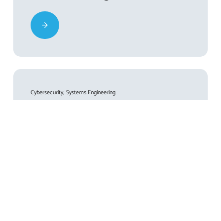
Cybersecurity
Systems Engineering
Erweiterte Cybersicherheit
für Plattformprodukte