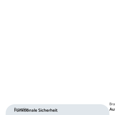
Bra
Au
Expertise
Funktionale Sicherheit