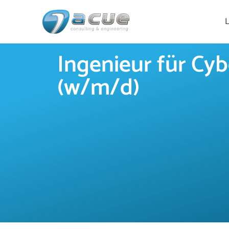
L
Zum
Inhalt
Ingenieur für Cyb
springen
(w/m/d)