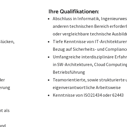
Ihre Qualifikationen:
Abschluss in Informatik, Ingenieurwe
anderen technischen Bereich erforderl
oder vergleichbare technische Ausbil
slücken,
Tiefe Kenntnisse von IT-Architekture
Bezug auf Sicherheits- und Complia
Umfangreiche interdisziplinäre Erfah
in SW-Architekturen, Cloud Computin
Betriebsführung
der
Teamorientierte, sowie strukturierte 
erung
eigenverantwortliche Arbeitsweise
Kenntnisse von ISO21434 oder 62443
t als
und