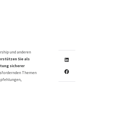
ership und anderen
rstützen Sie als
tung sicherer
usfordernden Themen
mpfehlungen,