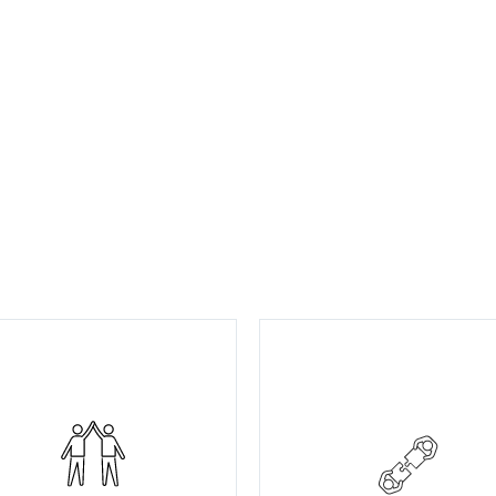
Unsere Arbeitszeitmo
In unserem Unternehmen wird
ermöglichen es, die beru
Innovation großgeschrieben.
Verpflichtungen optim
Wir glauben fest daran, dass die
persönlichen Bedürfnis
besten Ideen oft von denen
Einklang zu bringen, was