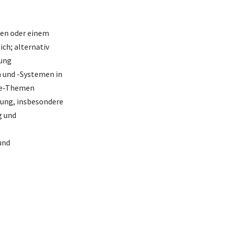
sen oder einem
ich; alternativ
dung
n und -Systemen in
nce-Themen
rung, insbesondere
g und
und