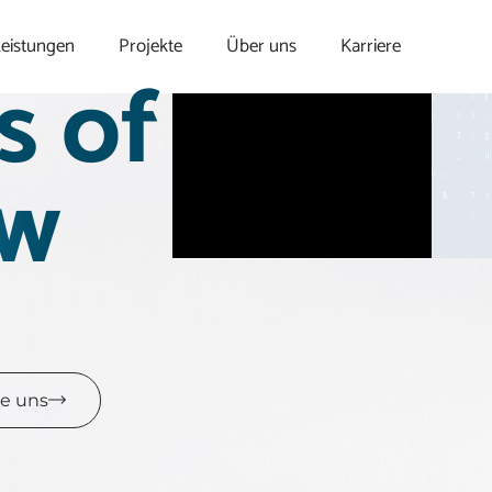
eistungen
Projekte
Über uns
Karriere
s of
ow
ie uns