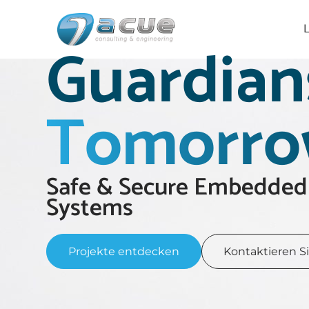
L
Zum
Guardian
Inhalt
springen
Tomorr
Safe & Secure Embedded
Systems
Projekte entdecken
Kontaktieren S